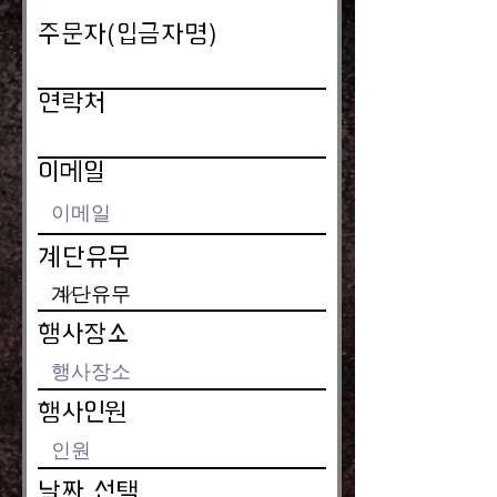
주문자(입금자명)
연락처
이메일
계단유무
행사장소
행사인원
날짜 선택