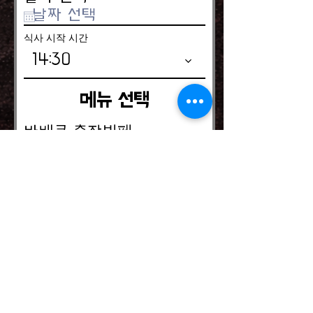
식사 시작 시간
14:30
메뉴 선택
바베큐 출장뷔페
렌탈 선택
천막(3mX6m)
듀라테이블(6인용)
듀라테이블(6인용)/보포함
오리의자
원형의자