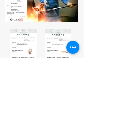
파티큐(본점) 소재지 :
경기도 안성시 양성면 덕봉서원로 334-8
대표자 : 정미정 / 대표전화 :
1600-4909
/
팩스번호 :
031-676-4907
사업자등록번호 :
125-81-75298
통신판매업신고 : 제2010-경기안성-0056호 이메일 :
partyq@hanmail.net
/
상담시간 : 09:00~19:00 / 입금계좌 : 농협
355-0060-