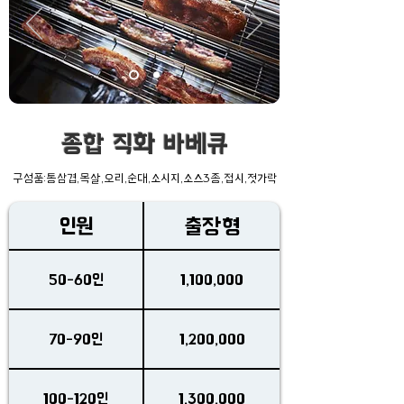
종합 직화 바베큐
구성품:통삼겹,목살,오리,순대,소시지,소스3종,접시,젓가락
인원
출장형
50-60인
1,100,000
70-90인
1,200,000
100-120인
1,300,000