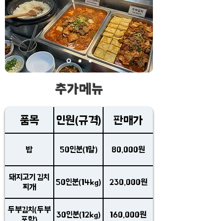
추가메뉴
품목
인원(규격)
판매가
밥
50인분(1말)
80,000원
돼지고기 김치
50인분(14kg)
230,000원
찌개
두부김치(두부
30인분(12kg)
160,000원
포함)