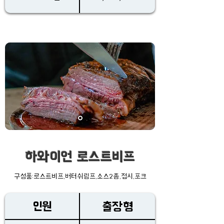
하와이언 로스트비프
구성품:로스트비프,버터쉬림프,소스2종,접시,포크
인원
출장형