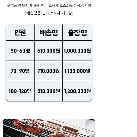
구성품:통돼지바베큐,순대,소시지,소스3종,접시,젓가락
(배송형은 순대,소시지 미포함)
인원
배송형
출장형
50-60명
610,000원
1,000,000원
70-90명
710,000원
1,100,000원
100-120명
810,000원
1,200,000원