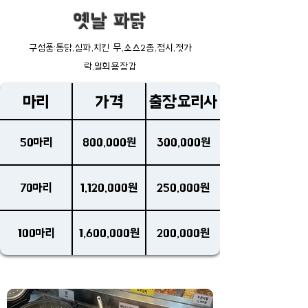
옛날 파닭
구성품:통닭,실파,치킨 무,소스2종,접시,젓가
락,일회용장갑
마리
가격
출장요리사
50마리
800,000원
300,000원
70마리
1,120,000원
250,000원
100마리
1,600,000원
200,000원